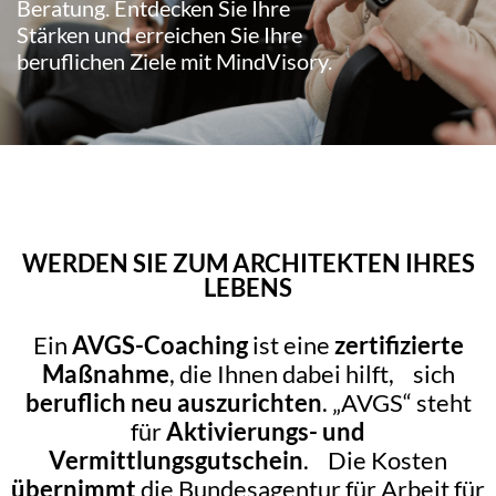
Beratung. Entdecken Sie Ihre
Stärken und erreichen Sie Ihre
beruflichen Ziele mit MindVisory.
WERDEN SIE ZUM ARCHITEKTEN IHRES
LEBENS
Ein
AVGS-Coaching
ist eine
zertifizierte
Maßnahme
, die Ihnen dabei hilft, sich
beruflich neu auszurichten
. „AVGS“ steht
für
Aktivierungs- und
Vermittlungsgutschein
. Die Kosten
übernimmt
die Bundesagentur für Arbeit für