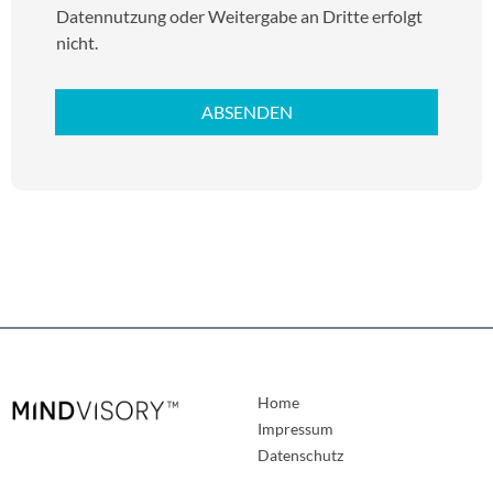
o
Datennutzung oder Weitergabe an Dritte erfolgt
x
nicht.
-
E
l
ABSENDEN
e
m
e
n
t
e
*
Home
Impressum
Datenschutz